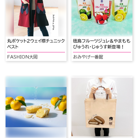
丸ポケット２ウェイ襟チュニック
徳島フルーツジュレ＆やまもも
ベスト
ぴゅうれ・じゅうす新登場！
FASHION大岡
おみやげ一番館