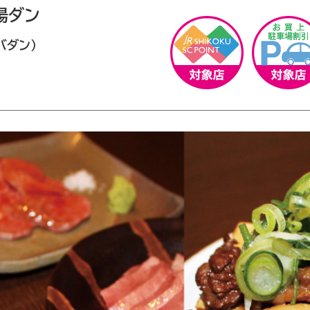
場ダン
バダン