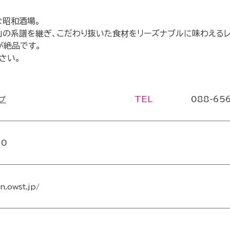
な昭和酒場。
」の系譜を継ぎ、こだわり抜いた食材をリーズナブルに味わえる
が絶品です。
さい。
TEL
088-65
プ
30
an.owst.jp/